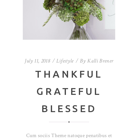
July 11, 2018
Lifestyle
By
Kalli Brener
THANKFUL
GRATEFUL
BLESSED
Cum sociis Theme natoque penatibus et