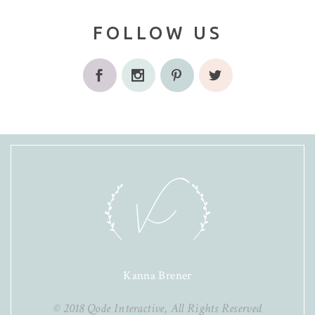
FOLLOW US
Kanna Brener
© 2018
Qode Interactive
, All Rights Reserved