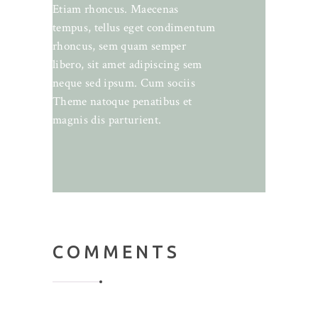
Etiam rhoncus. Maecenas
tempus, tellus eget condimentum
rhoncus, sem quam semper
libero, sit amet adipiscing sem
neque sed ipsum. Cum sociis
Theme natoque penatibus et
magnis dis parturient.
COMMENTS