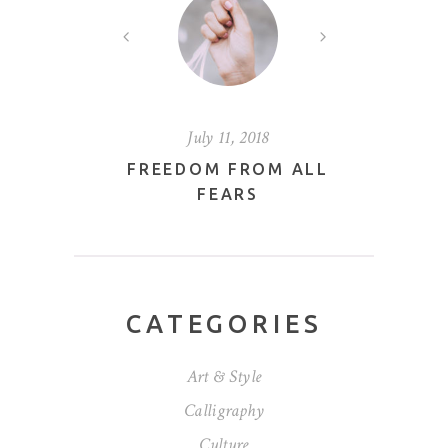
2018
July 11, 2018
Jul
NCE AND
FREEDOM FROM ALL
WHA
GN
FEARS
DIFF
CATEGORIES
Art & Style
Calligraphy
Culture