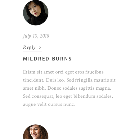
July 10, 2018
Reply
MILDRED BURNS
Etiam sit amet orci eget eros faucibus
tincidunt. Duis leo. Sed fringilla mauris sit
amet nibh. Donec sodales sagittis magna.
Sed consequat, leo eget bibendum sodales,
augue velit cursus nunc.