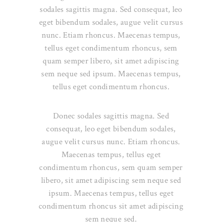
sodales sagittis magna. Sed consequat, leo
eget bibendum sodales, augue velit cursus
nunc. Etiam rhoncus. Maecenas tempus,
tellus eget condimentum rhoncus, sem
quam semper libero, sit amet adipiscing
sem neque sed ipsum. Maecenas tempus,
tellus eget condimentum rhoncus.
Donec sodales sagittis magna. Sed
consequat, leo eget bibendum sodales,
augue velit cursus nunc. Etiam rhoncus.
Maecenas tempus, tellus eget
condimentum rhoncus, sem quam semper
libero, sit amet adipiscing sem neque sed
ipsum. Maecenas tempus, tellus eget
condimentum rhoncus sit amet adipiscing
sem neque sed.