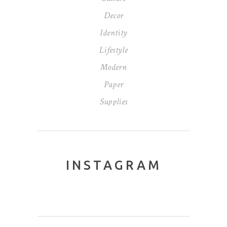
Decor
Identity
Lifestyle
Modern
Paper
Supplies
INSTAGRAM