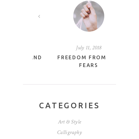
2018
July 11, 2018
Jul
NCE AND
FREEDOM FROM ALL
WHA
GN
FEARS
DIFF
CATEGORIES
Art & Style
Calligraphy