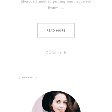
libero, sit amet adipiscing sem neque sed
ipsum.
READ MORE
2 Comments
PREVIOUS