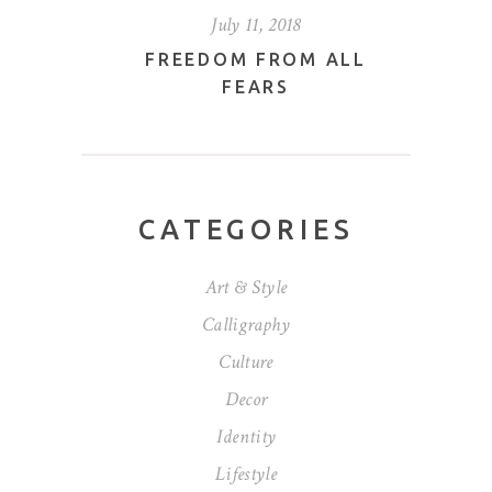
2018
July 11, 2018
Jul
NCE AND
FREEDOM FROM ALL
WHA
GN
FEARS
DIFF
CATEGORIES
Art & Style
Calligraphy
Culture
Decor
Identity
Lifestyle