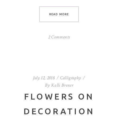
READ MORE
2 Comments
July 12, 2018
Calligraphy
By
Kalli Brener
FLOWERS ON
DECORATION