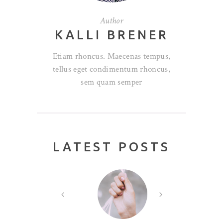
Author
KALLI BRENER
Etiam rhoncus. Maecenas tempus,
tellus eget condimentum rhoncus,
sem quam semper
LATEST POSTS