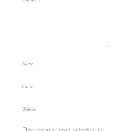
Save my name, email, and website in