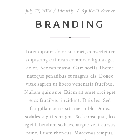
July 17, 2018
Identity
By
Kalli Brener
BRANDING
Lorem ipsum dolor sit amet, consectetuer
adipiscing elit nean commodo ligula eget
dolor. Aenean massa. Cum sociis Theme
natoque penatibus et magnis dis. Donec
vitae sapien ut libero venenatis faucibus.
Nullam quis ante. Etiam sit amet orci eget
eros faucibus tincidunt. Duis leo. Sed
fringilla mauris sit amet nibh. Donec
sodales sagittis magna. Sed consequat, leo
eget bibendum sodales, augue velit cursus
nunc. Etiam rhoncus. Maecenas tempus,