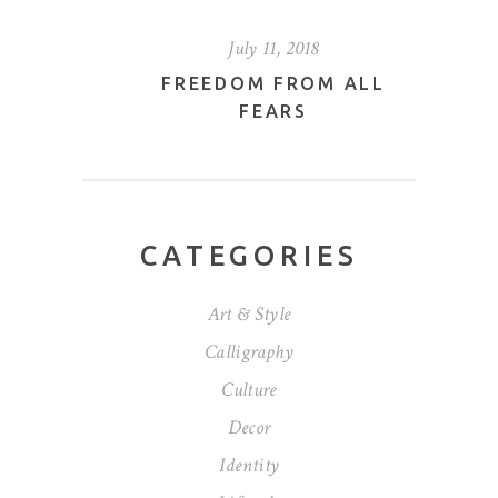
2018
July 11, 2018
Jul
NCE AND
FREEDOM FROM ALL
WHA
GN
FEARS
DIFF
CATEGORIES
Art & Style
Calligraphy
Culture
Decor
Identity