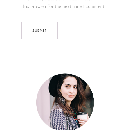
this browser for the next time I comment.