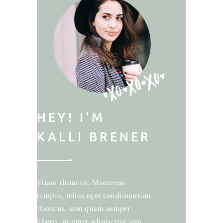
HEY! I'M
KALLI BRENER
Etiam rhoncus. Maecenas
tempus, tellus eget condimentum
rhoncus, sem quam semper
libero, sit amet adipiscing sem