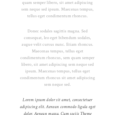
quam semper libero, sit amet adipiscing
sem neque sed ipsum. Maecenas tempus,
tellus eget condimentum rhoncus.
Donec sodales sagittis magna. Sed
consequat, leo eget bibendum sodales,
augue velit cursus nunc. Etiam rhoncus.
Maecenas tempus, tellus eget
condimentum rhoncus, sem quam semper
libero, sit amet adipiscing sem neque sed
ipsum. Maecenas tempus, tellus eget
condimentum rhoncus sit amet adipiscing
sem neque sed.
Lorem ipsum dolor sit amet, consectetuer
adipiscing elit. Aenean commodo ligula eget
dolor. Aenean massa. Cum sociis Theme