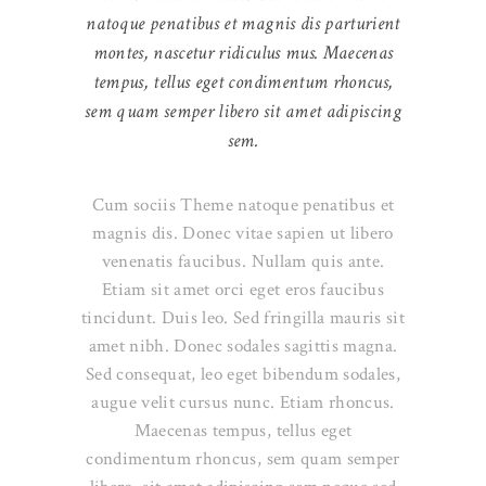
natoque penatibus et magnis dis parturient
montes, nascetur ridiculus mus. Maecenas
tempus, tellus eget condimentum rhoncus,
sem quam semper libero sit amet adipiscing
sem.
Cum sociis Theme natoque penatibus et
magnis dis. Donec vitae sapien ut libero
venenatis faucibus. Nullam quis ante.
Etiam sit amet orci eget eros faucibus
tincidunt. Duis leo. Sed fringilla mauris sit
amet nibh. Donec sodales sagittis magna.
Sed consequat, leo eget bibendum sodales,
augue velit cursus nunc. Etiam rhoncus.
Maecenas tempus, tellus eget
condimentum rhoncus, sem quam semper